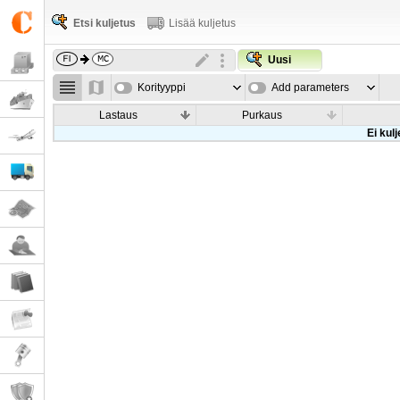
Etsi kuljetus
Lisää kuljetus
Uusi
Korityyppi
Add parameters
Lastaus
Purkaus
Ei kul