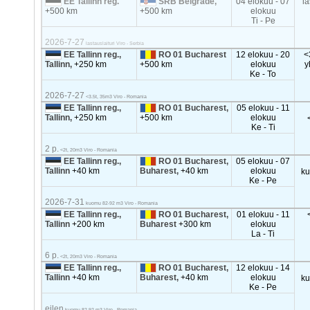
EE Tallinn reg.
SRB Belgrade,
04 elokuu - 07
la
+500 km
+500 km
elokuu
Ti - Pe
2026-7-27
lastauslaituri Viro - Serbia
EE Tallinn reg.,
RO 01 Bucharest
12 elokuu - 20
<
Tallinn,
+250 km
+500 km
elokuu
y
Ke - To
2026-7-27
<3.5t, 35m3 Viro - Romania
EE Tallinn reg.,
RO 01 Bucharest,
05 elokuu - 11
Tallinn,
+250 km
+500 km
elokuu
Ke - Ti
2 p.
<2t, 20m3 Viro - Romania
EE Tallinn reg.,
RO 01 Bucharest,
05 elokuu - 07
Tallinn
+40 km
Buharest,
+40 km
elokuu
k
Ke - Pe
2026-7-31
kuomu 82-92 m3 Viro - Romania
EE Tallinn reg.,
RO 01 Bucharest,
01 elokuu - 11
Tallinn
+200 km
Buharest
+300 km
elokuu
La - Ti
6 p.
<2t, 20m3 Viro - Romania
EE Tallinn reg.,
RO 01 Bucharest,
12 elokuu - 14
Tallinn
+40 km
Buharest,
+40 km
elokuu
k
Ke - Pe
eilen
kuomu 82-92 m3 Viro - Romania