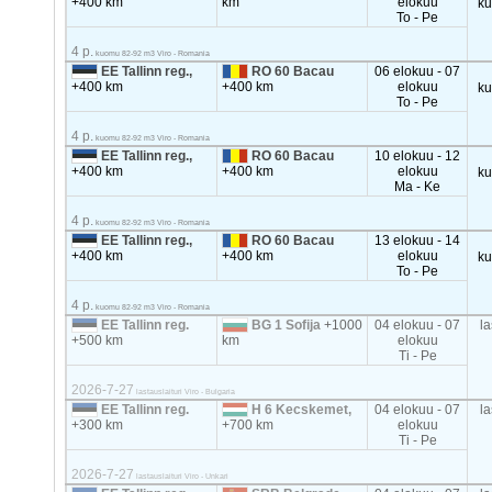
+400 km
km
elokuu
k
To - Pe
4 p.
kuomu 82-92 m3 Viro - Romania
EE Tallinn reg.,
RO 60 Bacau
06 elokuu - 07
+400 km
+400 km
elokuu
k
To - Pe
4 p.
kuomu 82-92 m3 Viro - Romania
EE Tallinn reg.,
RO 60 Bacau
10 elokuu - 12
+400 km
+400 km
elokuu
k
Ma - Ke
4 p.
kuomu 82-92 m3 Viro - Romania
EE Tallinn reg.,
RO 60 Bacau
13 elokuu - 14
+400 km
+400 km
elokuu
k
To - Pe
4 p.
kuomu 82-92 m3 Viro - Romania
EE Tallinn reg.
BG 1 Sofija
+1000
04 elokuu - 07
la
+500 km
km
elokuu
Ti - Pe
2026-7-27
lastauslaituri Viro - Bulgaria
EE Tallinn reg.
H 6 Kecskemet,
04 elokuu - 07
la
+300 km
+700 km
elokuu
Ti - Pe
2026-7-27
lastauslaituri Viro - Unkari