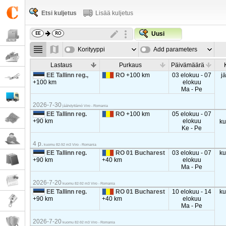
Etsi kuljetus
Lisää kuljetus
Uusi
Korityyppi
Add parameters
Lastaus
Purkaus
Päivämäärä
EE Tallinn reg.,
RO
+100 km
03 elokuu - 07
j
+100 km
elokuu
Ma - Pe
2026-7-30
jäähdyttämö Viro - Romania
EE Tallinn reg.
RO
+100 km
05 elokuu - 07
+90 km
elokuu
k
Ke - Pe
4 p.
kuomu 82-92 m3 Viro - Romania
EE Tallinn reg.
RO 01 Bucharest
03 elokuu - 07
k
+90 km
+40 km
elokuu
Ma - Pe
2026-7-20
kuomu 82-92 m3 Viro - Romania
EE Tallinn reg.
RO 01 Bucharest
10 elokuu - 14
k
+90 km
+40 km
elokuu
Ma - Pe
2026-7-20
kuomu 82-92 m3 Viro - Romania