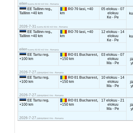
eilen
kuomu 82-92 m3 Viro - Romania
EE Tallinn reg.,
RO 70 Iasi,
+40
05 elokuu - 07
Tallinn
+40 km
km
elokuu
k
Ke - Pe
2026-7-31
kuomu 82-92 m3 Viro - Romania
EE Tallinn reg.,
RO 70 Iasi,
+40
12 elokuu - 14
Tallinn
+40 km
km
elokuu
k
Ke - Pe
eilen
kuomu 82-92 m3 Viro - Romania
EE Tartu reg.
RO 01 Bucharest,
03 elokuu - 07
+100 km
+150 km
elokuu
j
Ma - Pe
y
2026-7-27
jäähdyttämö Viro - Romania
EE Tartu reg.
RO 01 Bucharest,
10 elokuu - 14
+100 km
+150 km
elokuu
j
Ma - Pe
y
2026-7-27
jäähdyttämö Viro - Romania
EE Tartu reg.
RO 01 Bucharest,
17 elokuu - 21
+100 km
+150 km
elokuu
j
Ma - Pe
y
2026-7-27
jäähdyttämö Viro - Romania