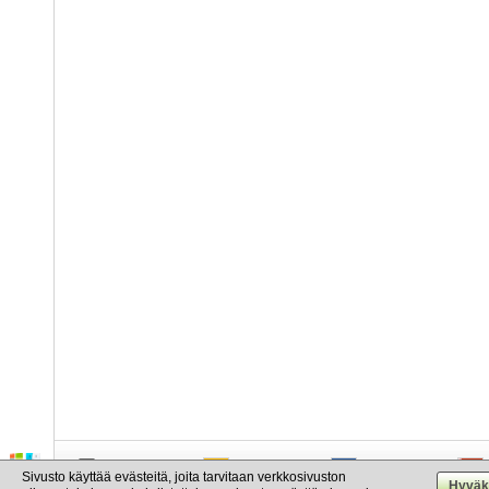
info@cargo.lt
+370 655 17777
+380 50 337-20-47
Sivusto käyttää evästeitä, joita tarvitaan verkkosivuston