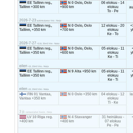
EE Tallinn reg.,
N 0 Oslo, Oslo
06 elokuu - 14
Tallinn
+300 km
+900 km
elokuu
au
To - Pe
2026-7-23
autonkuljetus Viro - Norja
EE Tallinn reg.,
N 0 Oslo, Oslo
12 elokuu - 20
<
Tallinn,
+350 km
+700 km
elokuu
y
Ke - To
2026-7-27
<3.5t, 35m3 Viro - Norja
EE Tallinn reg.,
N 0 Oslo, Oslo,
05 elokuu - 11
Tallinn
+350 km
+600 km
elokuu
y
Ke - Ti
eilen
<2t, 20m3 Viro - Norja
EE Tallinn reg.,
N 9 Alta
+950 km
05 elokuu - 11
Tallinn
+350 km
elokuu
y
Ke - Ti
eilen
<2t, 20m3 Viro - Norja
FIN 01 Vantaa,
N 0 Oslo
+350 km
04 elokuu - 12
la
Vantaa
+350 km
elokuu
Ti - Ke
3 p.
lastauslaituri Suomi - Norja
LV 10 Riga reg.
N 4 Stavanger
31 heinäkuu -
+400 km
+400 km
07 elokuu
Pe - Pe