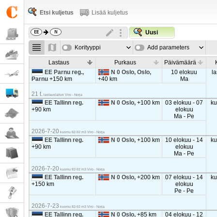
Etsi kuljetus
Lisää kuljetus
Uusi
Korityyppi
Add parameters
Lastaus
Purkaus
Päivämäärä
EE Parnu reg.,
N 0 Oslo, Oslo,
10 elokuu
la
Parnu
+150 km
+40 km
Ma
21 t.
lastauslaituri Viro - Norja
EE Tallinn reg.
N 0 Oslo,
+100 km
03 elokuu - 07
k
+90 km
elokuu
Ma - Pe
2026-7-20
kuomu 82-92 m3 Viro - Norja
EE Tallinn reg.
N 0 Oslo,
+100 km
10 elokuu - 14
k
+90 km
elokuu
Ma - Pe
2026-7-20
kuomu 82-92 m3 Viro - Norja
EE Tallinn reg.
N 0 Oslo,
+200 km
07 elokuu - 14
k
+150 km
elokuu
Pe - Pe
2026-7-23
kuomu 82-92 m3 Viro - Norja
EE Tallinn reg.
N 0 Oslo,
+85 km
04 elokuu - 12