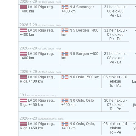
2026-7-29
<2t, 20m3 Latvia - Norja
LV 10 Riga reg.
N 4 Stavanger
31 heinäkuu -
+400 km
+400 km
08 elokuu
Pe - La
2026-7-29
<2t, 20m3 Latvia - Norja
LV 10 Riga reg.
N 5 Bergen
+400
31 heinäkuu -
+400 km
km
07 elokuu
Pe - Pe
2026-7-29
<2t, 20m3 Latvia - Norja
LV 10 Riga reg.
N 5 Bergen
+400
31 heinäkuu -
+400 km
km
08 elokuu
Pe - La
2026-7-29
<2t, 20m3 Latvia - Norja
LV 10 Riga reg.,
N 0 Oslo
+500 km
06 elokuu - 10
Riga
+400 km
elokuu
k
To - Ma
19 t.
kuomu 82-92 m3 Latvia - Norja
LV 10 Riga reg.,
N 0 Oslo, Oslo
30 heinäkuu -
Riga
+450 km
+600 km
07 elokuu
j
To - Pe
2026-7-23
jäähdyttämö Latvia - Norja
LV 10 Riga reg.,
N 0 Oslo, Oslo,
06 elokuu - 14
<
Riga
+450 km
+400 km
elokuu
y
To - Pe