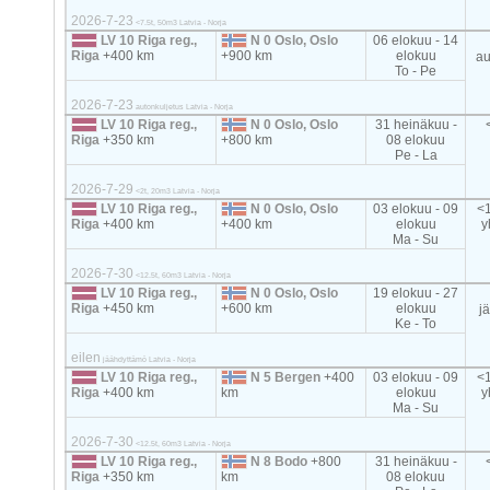
2026-7-23
<7.5t, 50m3 Latvia - Norja
LV 10 Riga reg.,
N 0 Oslo, Oslo
06 elokuu - 14
Riga
+400 km
+900 km
elokuu
au
To - Pe
2026-7-23
autonkuljetus Latvia - Norja
LV 10 Riga reg.,
N 0 Oslo, Oslo
31 heinäkuu -
Riga
+350 km
+800 km
08 elokuu
Pe - La
2026-7-29
<2t, 20m3 Latvia - Norja
LV 10 Riga reg.,
N 0 Oslo, Oslo
03 elokuu - 09
<1
Riga
+400 km
+400 km
elokuu
y
Ma - Su
2026-7-30
<12.5t, 60m3 Latvia - Norja
LV 10 Riga reg.,
N 0 Oslo, Oslo
19 elokuu - 27
Riga
+450 km
+600 km
elokuu
j
Ke - To
eilen
jäähdyttämö Latvia - Norja
LV 10 Riga reg.,
N 5 Bergen
+400
03 elokuu - 09
<1
Riga
+400 km
km
elokuu
y
Ma - Su
2026-7-30
<12.5t, 60m3 Latvia - Norja
LV 10 Riga reg.,
N 8 Bodo
+800
31 heinäkuu -
Riga
+350 km
km
08 elokuu