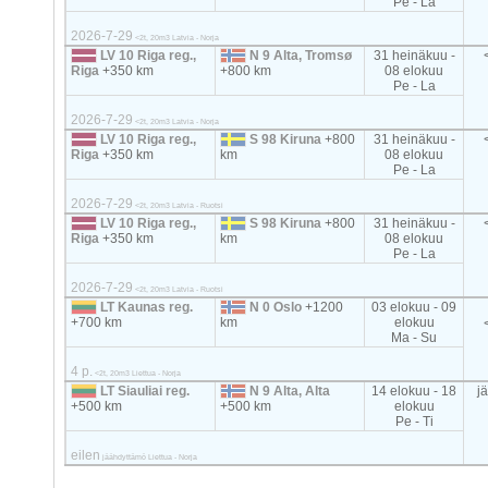
Pe - La
2026-7-29
<2t, 20m3 Latvia - Norja
LV 10 Riga reg.,
N 9 Alta, Tromsø
31 heinäkuu -
Riga
+350 km
+800 km
08 elokuu
Pe - La
2026-7-29
<2t, 20m3 Latvia - Norja
LV 10 Riga reg.,
S 98 Kiruna
+800
31 heinäkuu -
Riga
+350 km
km
08 elokuu
Pe - La
2026-7-29
<2t, 20m3 Latvia - Ruotsi
LV 10 Riga reg.,
S 98 Kiruna
+800
31 heinäkuu -
Riga
+350 km
km
08 elokuu
Pe - La
2026-7-29
<2t, 20m3 Latvia - Ruotsi
LT Kaunas reg.
N 0 Oslo
+1200
03 elokuu - 09
+700 km
km
elokuu
Ma - Su
4 p.
<2t, 20m3 Liettua - Norja
LT Siauliai reg.
N 9 Alta, Alta
14 elokuu - 18
j
+500 km
+500 km
elokuu
Pe - Ti
eilen
jäähdyttämö Liettua - Norja