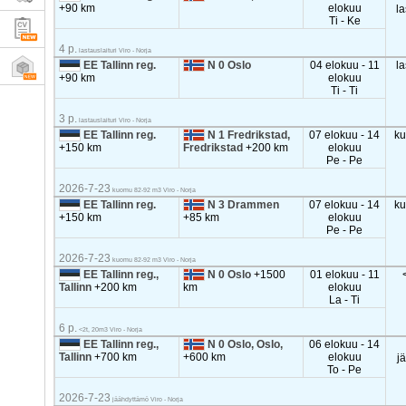
+90 km
elokuu
la
Ti - Ke
4 p.
lastauslaituri Viro - Norja
EE Tallinn reg.
N 0 Oslo
04 elokuu - 11
la
+90 km
elokuu
Ti - Ti
3 p.
lastauslaituri Viro - Norja
EE Tallinn reg.
N 1 Fredrikstad,
07 elokuu - 14
k
+150 km
Fredrikstad
+200 km
elokuu
Pe - Pe
2026-7-23
kuomu 82-92 m3 Viro - Norja
EE Tallinn reg.
N 3 Drammen
07 elokuu - 14
k
+150 km
+85 km
elokuu
Pe - Pe
2026-7-23
kuomu 82-92 m3 Viro - Norja
EE Tallinn reg.,
N 0 Oslo
+1500
01 elokuu - 11
Tallinn
+200 km
km
elokuu
La - Ti
6 p.
<2t, 20m3 Viro - Norja
EE Tallinn reg.,
N 0 Oslo, Oslo,
06 elokuu - 14
Tallinn
+700 km
+600 km
elokuu
j
To - Pe
2026-7-23
jäähdyttämö Viro - Norja