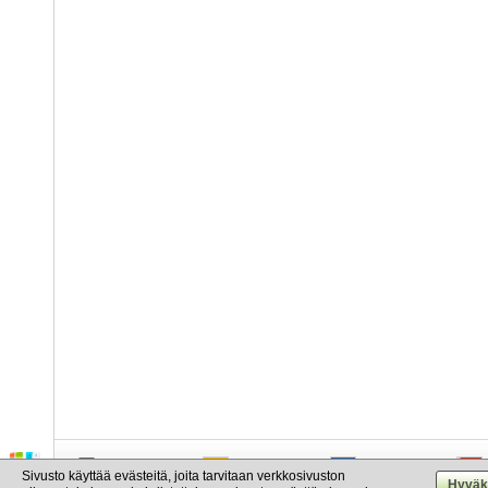
info@cargo.lt
+370 655 17777
+380 50 337-20-47
Sivusto käyttää evästeitä, joita tarvitaan verkkosivuston