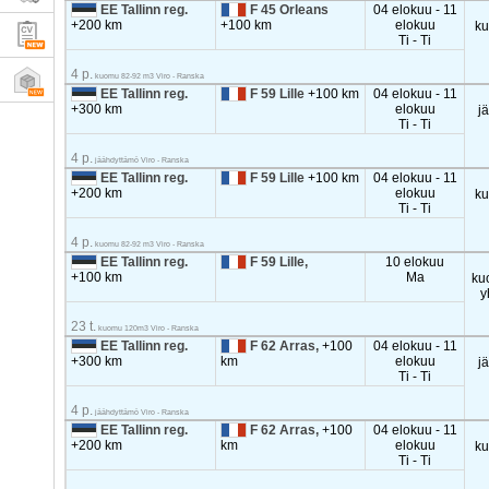
EE Tallinn reg.
F 45 Orleans
04 elokuu - 11
+200 km
+100 km
elokuu
k
Ti - Ti
4 p.
kuomu 82-92 m3 Viro - Ranska
EE Tallinn reg.
F 59 Lille
+100 km
04 elokuu - 11
+300 km
elokuu
j
Ti - Ti
4 p.
jäähdyttämö Viro - Ranska
EE Tallinn reg.
F 59 Lille
+100 km
04 elokuu - 11
+200 km
elokuu
k
Ti - Ti
4 p.
kuomu 82-92 m3 Viro - Ranska
EE Tallinn reg.
F 59 Lille,
10 elokuu
+100 km
Ma
ku
y
23 t.
kuomu 120m3 Viro - Ranska
EE Tallinn reg.
F 62 Arras,
+100
04 elokuu - 11
+300 km
km
elokuu
j
Ti - Ti
4 p.
jäähdyttämö Viro - Ranska
EE Tallinn reg.
F 62 Arras,
+100
04 elokuu - 11
+200 km
km
elokuu
k
Ti - Ti