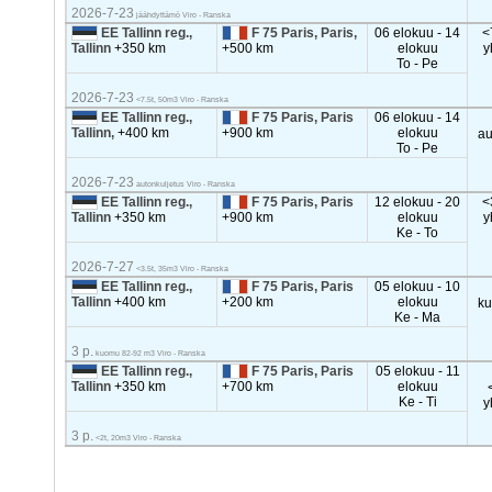
2026-7-23
jäähdyttämö Viro - Ranska
EE Tallinn reg.,
F 75 Paris, Paris,
06 elokuu - 14
<
Tallinn
+350 km
+500 km
elokuu
y
To - Pe
2026-7-23
<7.5t, 50m3 Viro - Ranska
EE Tallinn reg.,
F 75 Paris, Paris
06 elokuu - 14
Tallinn,
+400 km
+900 km
elokuu
au
To - Pe
2026-7-23
autonkuljetus Viro - Ranska
EE Tallinn reg.,
F 75 Paris, Paris
12 elokuu - 20
<
Tallinn
+350 km
+900 km
elokuu
y
Ke - To
2026-7-27
<3.5t, 35m3 Viro - Ranska
EE Tallinn reg.,
F 75 Paris, Paris
05 elokuu - 10
Tallinn
+400 km
+200 km
elokuu
k
Ke - Ma
3 p.
kuomu 82-92 m3 Viro - Ranska
EE Tallinn reg.,
F 75 Paris, Paris
05 elokuu - 11
Tallinn
+350 km
+700 km
elokuu
Ke - Ti
y
3 p.
<2t, 20m3 Viro - Ranska