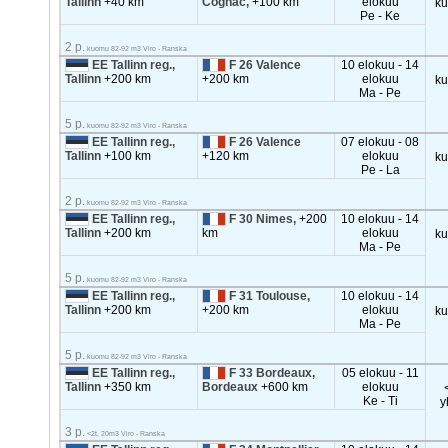
Tallinn
+40 km
Cognac,
+100 km
elokuu
k
Pe - Ke
2 p.
kuomu 82-92 m3 Viro - Ranska
EE Tallinn reg.,
F 26 Valence
10 elokuu - 14
Tallinn
+200 km
+200 km
elokuu
k
Ma - Pe
5 p.
kuomu 82-92 m3 Viro - Ranska
EE Tallinn reg.,
F 26 Valence
07 elokuu - 08
Tallinn
+100 km
+120 km
elokuu
k
Pe - La
2 p.
kuomu 82-92 m3 Viro - Ranska
EE Tallinn reg.,
F 30 Nimes,
+200
10 elokuu - 14
Tallinn
+200 km
km
elokuu
k
Ma - Pe
5 p.
kuomu 82-92 m3 Viro - Ranska
EE Tallinn reg.,
F 31 Toulouse,
10 elokuu - 14
Tallinn
+200 km
+200 km
elokuu
k
Ma - Pe
5 p.
kuomu 82-92 m3 Viro - Ranska
EE Tallinn reg.,
F 33 Bordeaux,
05 elokuu - 11
Tallinn
+350 km
Bordeaux
+600 km
elokuu
Ke - Ti
y
3 p.
<2t, 20m3 Viro - Ranska