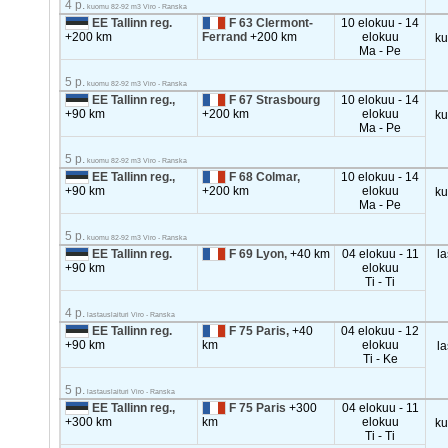
4 p.
kuomu 82-92 m3 Viro - Ranska
EE Tallinn reg.
F 63 Clermont-
10 elokuu - 14
+200 km
Ferrand
+200 km
elokuu
k
Ma - Pe
5 p.
kuomu 82-92 m3 Viro - Ranska
EE Tallinn reg.,
F 67 Strasbourg
10 elokuu - 14
+90 km
+200 km
elokuu
k
Ma - Pe
5 p.
kuomu 82-92 m3 Viro - Ranska
EE Tallinn reg.,
F 68 Colmar,
10 elokuu - 14
+90 km
+200 km
elokuu
k
Ma - Pe
5 p.
kuomu 82-92 m3 Viro - Ranska
EE Tallinn reg.
F 69 Lyon,
+40 km
04 elokuu - 11
la
+90 km
elokuu
Ti - Ti
4 p.
lastauslaituri Viro - Ranska
EE Tallinn reg.
F 75 Paris,
+40
04 elokuu - 12
+90 km
km
elokuu
la
Ti - Ke
5 p.
lastauslaituri Viro - Ranska
EE Tallinn reg.,
F 75 Paris
+300
04 elokuu - 11
+300 km
km
elokuu
k
Ti - Ti