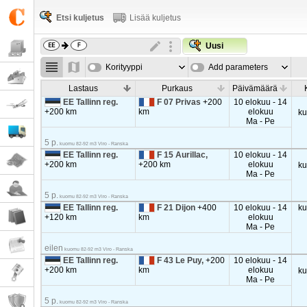
Etsi kuljetus
Lisää kuljetus
Uusi
Korityyppi
Add parameters
Lastaus
Purkaus
Päivämäärä
EE Tallinn reg.
F 07 Privas
+200
10 elokuu - 14
+200 km
km
elokuu
k
Ma - Pe
5 p.
kuomu 82-92 m3 Viro - Ranska
EE Tallinn reg.
F 15 Aurillac,
10 elokuu - 14
+200 km
+200 km
elokuu
k
Ma - Pe
5 p.
kuomu 82-92 m3 Viro - Ranska
EE Tallinn reg.
F 21 Dijon
+400
10 elokuu - 14
k
+120 km
km
elokuu
Ma - Pe
eilen
kuomu 82-92 m3 Viro - Ranska
EE Tallinn reg.
F 43 Le Puy,
+200
10 elokuu - 14
+200 km
km
elokuu
k
Ma - Pe
5 p.
kuomu 82-92 m3 Viro - Ranska