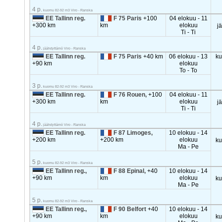
4 p.
kuomu 82-92 m3 Viro - Ranska
EE Tallinn reg.
F 75 Paris
+100
04 elokuu - 11
+300 km
km
elokuu
j
Ti - Ti
4 p.
jäähdyttämö Viro - Ranska
EE Tallinn reg.
F 75 Paris
+40 km
06 elokuu - 13
k
+90 km
elokuu
To - To
3 p.
kuomu 82-92 m3 Viro - Ranska
EE Tallinn reg.
F 76 Rouen,
+100
04 elokuu - 11
+300 km
km
elokuu
j
Ti - Ti
4 p.
jäähdyttämö Viro - Ranska
EE Tallinn reg.
F 87 Limoges,
10 elokuu - 14
+200 km
+200 km
elokuu
k
Ma - Pe
5 p.
kuomu 82-92 m3 Viro - Ranska
EE Tallinn reg.,
F 88 Epinal,
+40
10 elokuu - 14
+90 km
km
elokuu
k
Ma - Pe
5 p.
kuomu 82-92 m3 Viro - Ranska
EE Tallinn reg.,
F 90 Belfort
+40
10 elokuu - 14
+90 km
km
elokuu
k