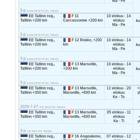
Ma - Pe
5 p.
kuomu 82-92 m3 Viro - Ranska
EE Tallinn reg.,
F 11
10 elokuu - 14
Tallinn
+200 km
Carcassonne
+200 km
elokuu
k
Ma - Pe
5 p.
kuomu 82-92 m3 Viro - Ranska
EE Tallinn reg.,
F 12 Rodez,
+200
10 elokuu - 14
Tallinn
+200 km
km
elokuu
k
Ma - Pe
5 p.
kuomu 82-92 m3 Viro - Ranska
EE Tallinn reg.,
F 13 Marseille,
10 elokuu - 14
Tallinn
+200 km
+200 km
elokuu
k
Ma - Pe
5 p.
kuomu 82-92 m3 Viro - Ranska
EE Tallinn reg.,
F 13 Marseille,
12 elokuu - 20
<
Tallinn
+350 km
Marseille,
+600 km
elokuu
y
Ke - To
2026-7-27
<3.5t, 35m3 Viro - Ranska
EE Tallinn reg.,
F 13 Marseille,
05 elokuu - 11
Tallinn
+350 km
Marseille,
+600 km
elokuu
Ke - Ti
y
3 p.
<2t, 20m3 Viro - Ranska
EE Tallinn reg.,
F 16 Angouleme,
07 elokuu - 12