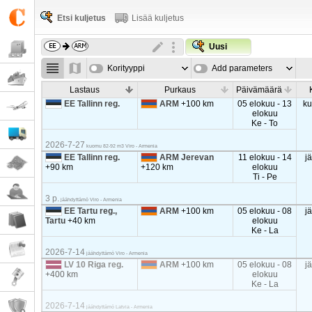
Etsi kuljetus
Lisää kuljetus
Uusi
Korityyppi
Add parameters
Lastaus
Purkaus
Päivämäärä
EE Tallinn reg.
ARM
+100 km
05 elokuu - 13
k
elokuu
Ke - To
2026-7-27
kuomu 82-92 m3 Viro - Armenia
EE Tallinn reg.
ARM Jerevan
11 elokuu - 14
j
+90 km
+120 km
elokuu
Ti - Pe
3 p.
jäähdyttämö Viro - Armenia
EE Tartu reg.,
ARM
+100 km
05 elokuu - 08
j
Tartu
+40 km
elokuu
Ke - La
2026-7-14
jäähdyttämö Viro - Armenia
LV 10 Riga reg.
ARM
+100 km
05 elokuu - 08
j
+400 km
elokuu
Ke - La
2026-7-14
jäähdyttämö Latvia - Armenia