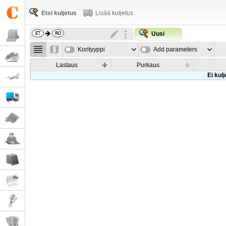
Etsi kuljetus
Lisää kuljetus
Uusi
Korityyppi
Add parameters
Lastaus
Purkaus
Ei kul