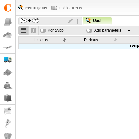
Etsi kuljetus
Lisää kuljetus
Uusi
Korityyppi
Add parameters
Lastaus
Purkaus
Ei kul