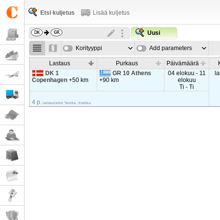
Etsi kuljetus
Lisää kuljetus
Uusi
Korityyppi
Add parameters
Lastaus
Purkaus
Päivämäärä
DK 1
GR 10 Athens
04 elokuu - 11
la
Copenhagen
+50 km
+90 km
elokuu
Ti - Ti
4 p.
lastauslaituri Tanska - Kreikka