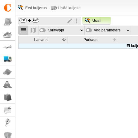
Etsi kuljetus
Lisää kuljetus
Uusi
Korityyppi
Add parameters
Lastaus
Purkaus
Ei kul