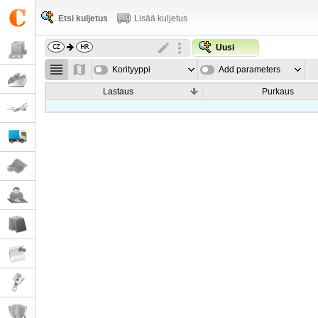
Etsi kuljetus
Lisää kuljetus
Uusi
Korityyppi
Add parameters
Lastaus
Purkaus