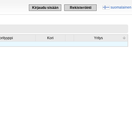
suomalainen
Kirjaudu sisään
Rekisteröinti
orityyppi
Kori
Yritys