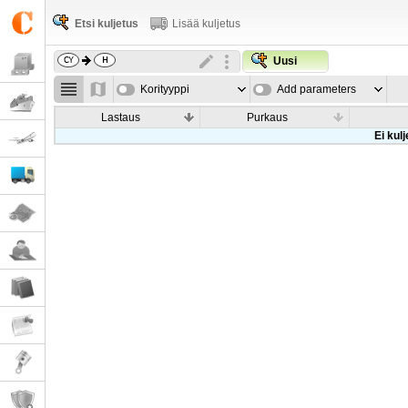
Etsi kuljetus
Lisää kuljetus
Uusi
Korityyppi
Add parameters
Lastaus
Purkaus
Ei kul