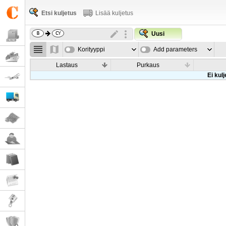
Etsi kuljetus
Lisää kuljetus
Uusi
Korityyppi
Add parameters
Lastaus
Purkaus
Ei kul