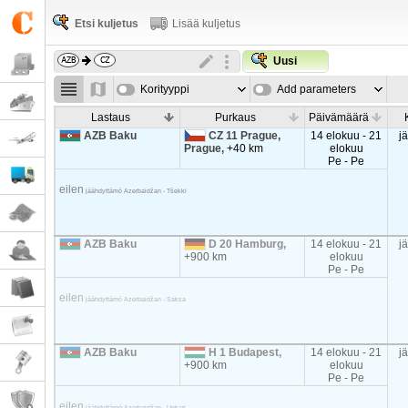
Etsi kuljetus
Lisää kuljetus
Uusi
Korityyppi
Add parameters
Lastaus
Purkaus
Päivämäärä
AZB Baku
CZ 11 Prague,
14 elokuu - 21
j
Prague,
+40 km
elokuu
Pe - Pe
eilen
jäähdyttämö Azerbaidžan - Tšekki
AZB Baku
D 20 Hamburg,
14 elokuu - 21
j
+900 km
elokuu
Pe - Pe
eilen
jäähdyttämö Azerbaidžan - Saksa
AZB Baku
H 1 Budapest,
14 elokuu - 21
j
+900 km
elokuu
Pe - Pe
eilen
jäähdyttämö Azerbaidžan - Unkari