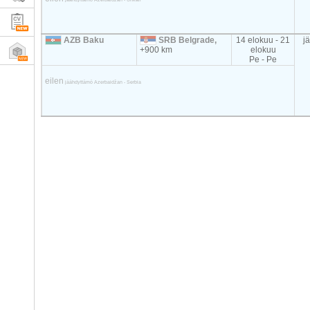
AZB Baku
SRB Belgrade,
14 elokuu - 21
j
+900 km
elokuu
Pe - Pe
eilen
jäähdyttämö Azerbaidžan - Serbia