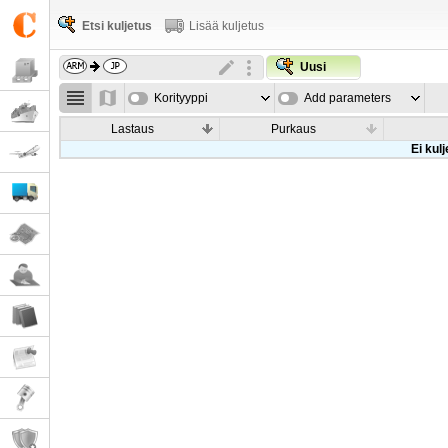
Etsi kuljetus
Lisää kuljetus
Uusi
Korityyppi
Add parameters
Lastaus
Purkaus
Ei kul