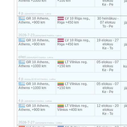
Athens
+1000 km
+100 km
elokuu
j
Ke - Pe
4 p.
jäähdyttämö Kreikka - Latvia
GR 10 Athens,
LV 10 Riga reg.,
30 heinäkuu -
Athens,
+900 km
Riga
+450 km
07 elokuu
j
To - Pe
2026-7-23
jäähdyttämö Kreikka - Latvia
GR 10 Athens,
LV 10 Riga reg.,
19 elokuu - 27
Athens,
+900 km
Riga
+450 km
elokuu
j
Ke - To
eilen
jäähdyttämö Kreikka - Latvia
GR 10 Athens,
LT Vilnius reg.
05 elokuu - 07
Athens
+1000 km
+150 km
elokuu
k
Ke - Pe
4 p.
kuomu 82-92 m3 Kreikka - Liettua
GR 10 Athens,
LT Vilnius reg.
05 elokuu - 07
Athens
+1000 km
+150 km
elokuu
j
Ke - Pe
4 p.
jäähdyttämö Kreikka - Liettua
GR 10 Athens,
LT Vilnius reg.,
12 elokuu - 20
j
Athens,
+900 km
Vilnius
+400 km
elokuu
Ke - To
2026-7-27
jäähdyttämö Kreikka - Liettua