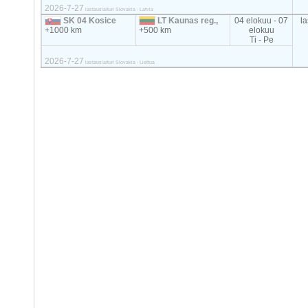
2026-7-27
lastauslaituri Slovakia - Latvia
SK 04 Kosice
LT Kaunas reg.,
04 elokuu - 07
la
+1000 km
+500 km
elokuu
Ti - Pe
2026-7-27
lastauslaituri Slovakia - Liettua