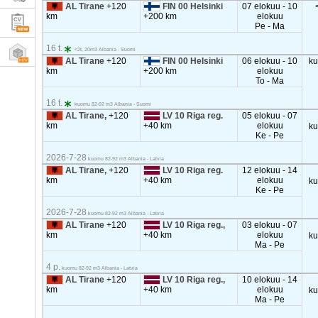
AL Tirane
+120
FIN 00 Helsinki
07 elokuu - 10
km
+200 km
elokuu
Pe - Ma
16 t.
<2t, 20m3 Albania - Suomi
AL Tirane
+120
FIN 00 Helsinki
06 elokuu - 10
k
km
+200 km
elokuu
To - Ma
16 t.
kuomu 82-92 m3 Albania - Suomi
AL Tirane,
+120
LV 10 Riga reg.
05 elokuu - 07
km
+40 km
elokuu
k
Ke - Pe
2026-7-28
kuomu 82-92 m3 Albania - Latvia
AL Tirane,
+120
LV 10 Riga reg.
12 elokuu - 14
km
+40 km
elokuu
k
Ke - Pe
2026-7-28
kuomu 82-92 m3 Albania - Latvia
AL Tirane
+120
LV 10 Riga reg.,
03 elokuu - 07
km
+40 km
elokuu
k
Ma - Pe
4 p.
kuomu 82-92 m3 Albania - Latvia
AL Tirane
+120
LV 10 Riga reg.,
10 elokuu - 14
km
+40 km
elokuu
k
Ma - Pe