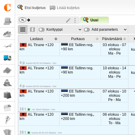
Etsi kuljetus
Lisää kuljetus
Uusi
Korityyppi
Add parameters
Lastaus
Purkaus
Päivämäärä
AL Tirane
+120
EE Tallinn reg.
03 elokuu - 07
km
+90 km
elokuu
k
Ma - Pe
4 p.
kuomu 82-92 m3 Albania - Viro
AL Tirane
+120
EE Tallinn reg.
10 elokuu - 14
km
+90 km
elokuu
k
Ma - Pe
4 p.
kuomu 82-92 m3 Albania - Viro
AL Tirane
+120
EE Tallinn reg.,
07 elokuu - 10
km
+200 km
elokuu
Pe - Ma
16 t.
<2t, 20m3 Albania - Viro
AL Tirane
+120
EE Tallinn reg.,
06 elokuu - 10
k
km
+200 km
elokuu
To - Ma
16 t.
kuomu 82-92 m3 Albania - Viro