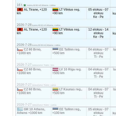
16 t.
kuomu 82-92 m3 Albania - Liettua
AL Tirane,
+120
LT Vilnius reg.
05 elokuu - 07
km
+90 km
elokuu
k
Ke - Pe
2026-7-28
kuomu 82-92 m3 Albania - Liettua
AL Tirane,
+120
LT Vilnius reg.
12 elokuu - 14
km
+90 km
elokuu
k
Ke - Pe
2026-7-28
kuomu 82-92 m3 Albania - Liettua
CZ 60 Brno,
EE Tallinn reg.
04 elokuu - 07
la
+1000 km
+500 km
elokuu
Ti - Pe
2026-7-27
lastauslaituri Tšekki - Viro
CZ 60 Brno,
LV 10 Riga reg.
04 elokuu - 07
la
+1000 km
+500 km
elokuu
Ti - Pe
2026-7-27
lastauslaituri Tšekki - Latvia
CZ 60 Brno,
LT Kaunas reg.,
04 elokuu - 07
la
+1000 km
+500 km
elokuu
Ti - Pe
2026-7-27
lastauslaituri Tšekki - Liettua
GR 10 Athens,
EE Tallinn reg.,
05 elokuu - 07
Athens
+1000 km
+100 km
elokuu
k