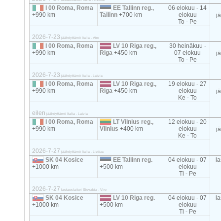
I 00 Roma, Roma
EE Tallinn reg.,
06 elokuu - 14
+990 km
Tallinn
+700 km
elokuu
j
To - Pe
2026-7-23
jäähdyttämö Italia - Viro
I 00 Roma, Roma
LV 10 Riga reg.,
30 heinäkuu -
+990 km
Riga
+450 km
07 elokuu
j
To - Pe
2026-7-23
jäähdyttämö Italia - Latvia
I 00 Roma, Roma
LV 10 Riga reg.,
19 elokuu - 27
+990 km
Riga
+450 km
elokuu
j
Ke - To
eilen
jäähdyttämö Italia - Latvia
I 00 Roma, Roma
LT Vilnius reg.,
12 elokuu - 20
+990 km
Vilnius
+400 km
elokuu
j
Ke - To
2026-7-27
jäähdyttämö Italia - Liettua
SK 04 Kosice
EE Tallinn reg.
04 elokuu - 07
la
+1000 km
+500 km
elokuu
Ti - Pe
2026-7-27
lastauslaituri Slovakia - Viro
SK 04 Kosice
LV 10 Riga reg.
04 elokuu - 07
la
+1000 km
+500 km
elokuu
Ti - Pe